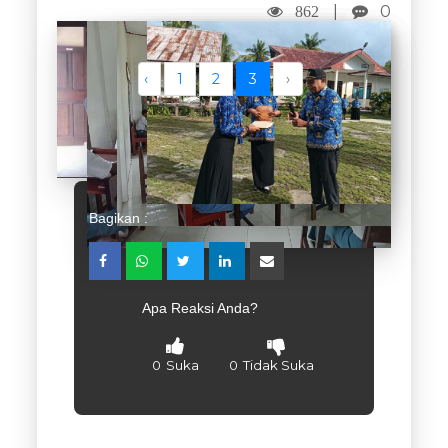
|
0
862
‹
1
2
3
›
Bagikan :
Apa Reaksi Anda?
0
Suka
0
Tidak Suka