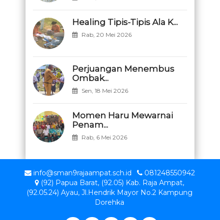
Healing Tipis-Tipis Ala K...
Rab, 20 Mei 2026
Perjuangan Menembus
Ombak...
Sen, 18 Mei 2026
Momen Haru Mewarnai
Penam...
Rab, 6 Mei 2026
info@sman9rajaampat.sch.id
081248550942
(92) Papua Barat, (92.05) Kab. Raja Ampat,
(92.05.24) Ayau, Jl.Hendrik Mayor No.2 Kampung
Dorehka